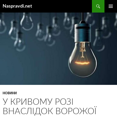
Перейти
Пошук
Naspravdi.net
до
ГОЛОВ
вмісту
МЕНЮ
НОВИНИ
У КРИВОМУ РОЗІ
ВНАСЛІДОК ВОРОЖОЇ