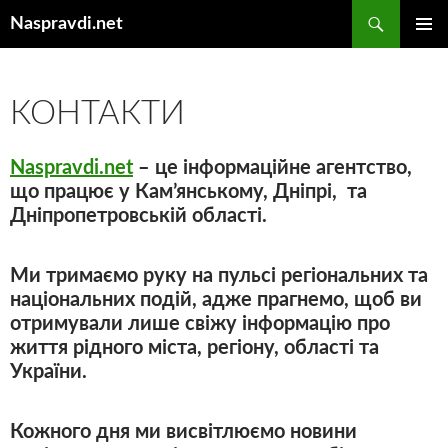
Перейти
Пошук
Naspravdi.net
до
ГОЛОВ
вмісту
МЕНЮ
КОНТАКТИ
Naspravdi.net
– це інформаційне агентство,
що працює у Кам’янському, Дніпрі, та
Дніпропетровській області.
Ми тримаємо руку на пульсі регіональних та
національних подій, адже прагнемо, щоб ви
отримували лише свіжу інформацію про
життя рідного міста, регіону, області та
України.
Кожного дня ми висвітлюємо новини