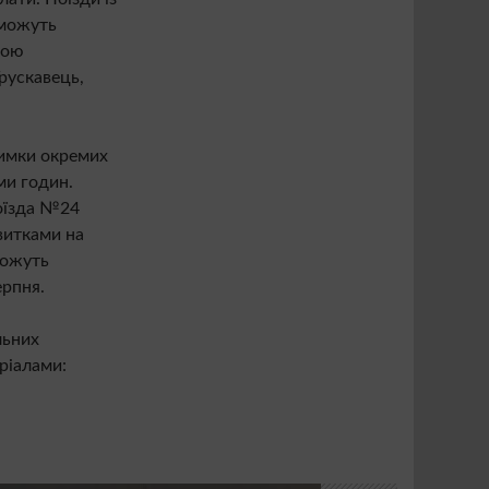
 можуть
шою
рускавець,
имки окремих
ми годин.
поїзда №24
витками на
можуть
ерпня.
льних
еріалами: