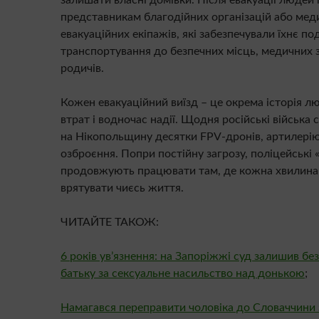
представникам благодійних організацій або мед
евакуаційних екіпажів, які забезпечували їхнє п
транспортування до безпечних місць, медичних з
родичів.
Кожен евакуаційний виїзд – це окрема історія л
втрат і водночас надії. Щодня російські війська
на Нікопольщину десятки FPV-дронів, артилерію
озброєння. Попри постійну загрозу, поліцейські «
продовжують працювати там, де кожна хвилин
врятувати чиєсь життя.
ЧИТАЙТЕ ТАКОЖ:
6 років увʼязнення: на Запоріжжі суд залишив без
батьку за сексуальне насильство над донькою
;
Намагався переправити чоловіка до Словаччини з