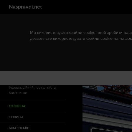
Пошук
Naspravdi.net
Ми використовуємо файли cookie, щоб зробити наш
дозволяєте використовувати файли cookie на нашом
Перейти
до
вмісту
Інформаційний портал міста
Кам'янське
ГОЛОВНА
НОВИНИ
КАМ’ЯНСЬКЕ