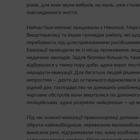
років, для яких звуки вибухів, на жаль, уже стал
повсякденного життя.
Найчастіше екіпажі працювали у Нікополі, Марга
Вищетарасівці та інших громадах району, які що
перебувають під цілеспрямованими російськими
Евакуації проводили як із місць проживання людей
медичних закладів. Задля безпеки більшість таки
відбувалася у темну пору доби, адже ворог пост
маршрути евакуації. Для багатьох людей рішення
непростим — дехто до останнього відмовлявся 
рідний дім, господарство чи домашніх улюбленці
чергових обстрілів вони зверталися по допомогу
поліцейських, адже розуміли: найцінніше — це ж
Під час кожної евакуації правоохоронці допома
зібрати найнеобхідніше, перевозили маломобіль
виносили речі, підтримували тих, кому особливо
залишати власні домівки. Після евакуації людей