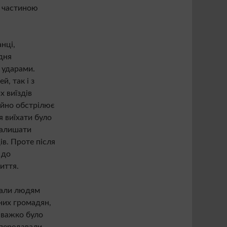
и частиною
нці,
дня
 ударами.
, так і з
х виїздів
ійно обстрілює
 виїхати було
залишати
в. Проте після
 до
иття.
гали людям
них громадян,
 важко було
 передавали