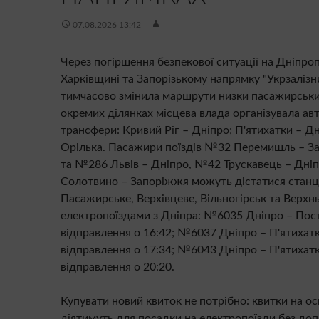
07.08.2026 13:42
Через погіршення безпекової ситуації на Дніпро
Харківщині та Запорізькому напрямку "Укрзалізн
тимчасово змінила маршрути низки пасажирських
окремих ділянках місцева влада організувала ав
трансфери: Кривий Ріг – Дніпро; П'ятихатки – Дн
Орілька. Пасажири поїздів №32 Перемишль – 
та №286 Львів – Дніпро, №42 Трускавець – Дні
Солотвино – Запоріжжя можуть дістатися станц
Пасажирське, Верхівцеве, Вільногірськ та Верхн
електропоїздами з Дніпра: №6035 Дніпро – Пос
відправлення о 16:42; №6037 Дніпро – П'ятихатк
відправлення о 17:34; №6043 Дніпро – П'ятихатк
відправлення о 20:20.
Купувати новий квиток не потрібно: квитки на ос
діятимуть для посадки на електропоїзди без допл