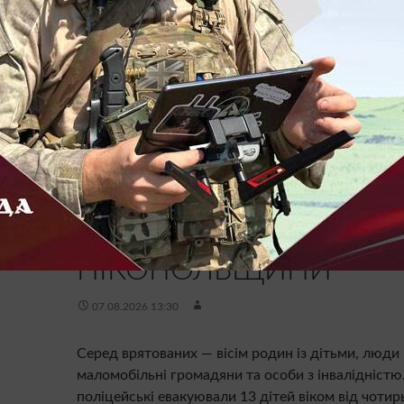
НОВИНИ
ВПРОДОВЖ ЛИПНЯ
ПОЛІЦЕЙСЬКІ СЕКТОР
ЕВАКУАЦІЙНИХ ЗАХОД
«БІЛИЙ ЯНГОЛ»
ЕВАКУЮВАЛИ З-ПІД
ОБСТРІЛІВ 79 МЕШКА
НІКОПОЛЬЩИНИ
07.08.2026 13:30
Серед врятованих — вісім родин із дітьми, люди 
маломобільні громадяни та особи з інвалідністю
поліцейські евакуювали 13 дітей віком від чотир