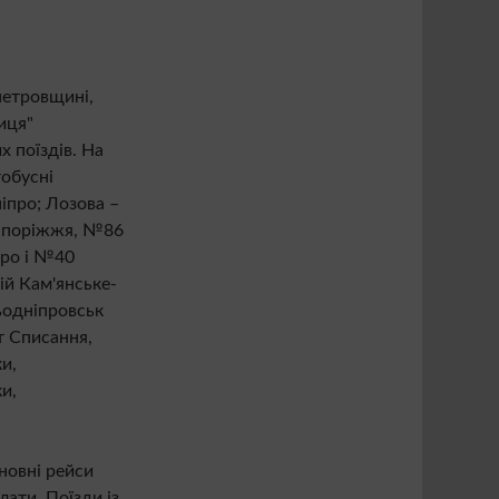
петровщині,
иця"
 поїздів. На
тобусні
іпро; Лозова –
Запоріжжя, №86
про і №40
ій Кам'янське-
ьодніпровськ
т Списання,
и,
и,
новні рейси
ати. Поїзди із