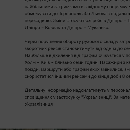
найбільшими затримками в західному напрямку
обмежувати до Тернополя або Львова з подаль
пересадкою. Зміни стосуються рейсів Дніпро – Т
Дніпро – Ковель та Дніпро – Мукачево.
Через порушення обороту рухомого складу затр
зворотних рейсів становитимуть від однієї до се
Найбільше відхилення від графіка очікується у 
Холм – Київ – близько семи годин. Пасажири з к
поїзди, маршрути або графіки яких змінилися, з
скористатися іншими рейсами до кінця доби 8 с
Детальну інформацію надсилатимуть у персона
сповіщеннях у застосунку "Укрзалізниці". За мат
Укрзалізниця