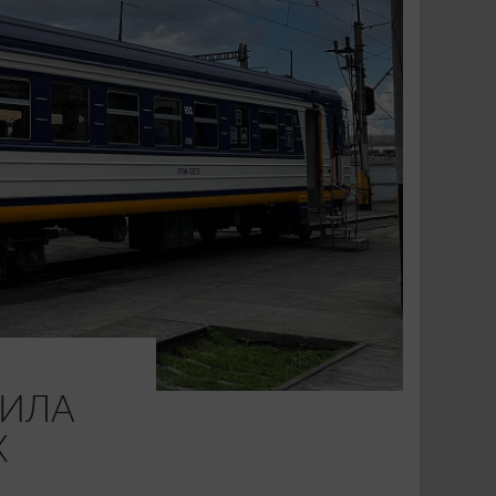
НИЛА
Х