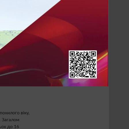
У
ІВ
НЦІВ
похилого віку,
. Загалом
ьох до 16