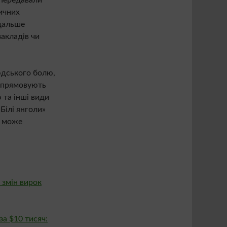
ичних
одальше
акладів чи
юдського болю,
 спрямовують
 та інші види
Білі янголи»
а може
 змін вирок
а $10 тисяч: