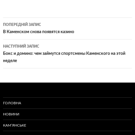
Навігація
ПОПЕРЕДНІЙ ЗАПИС
по
В Каменском снова появятся казино
записам
НАСТУПНИЙ ЗАПИС
Бокс и домино: чем займутся спортсмены Каменского на этой
неделе
ГОЛОВНА
НОВИНИ
КАМ’ЯНСЬКЕ