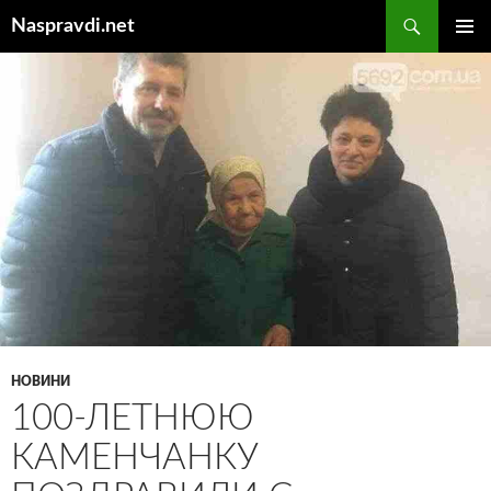
Перейти
Пошук
Naspravdi.net
до
ГОЛОВ
вмісту
МЕНЮ
НОВИНИ
100-ЛЕТНЮЮ
КАМЕНЧАНКУ