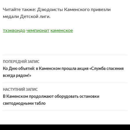
Читайте также: Дзюдоисты Каменского привезли
медали Детской лиги.
тхэквондо
чемпионат
каменское
Навігація
ПОПЕРЕДНІЙ ЗАПИС
по
Ко Дню объятий: в Каменском прошла акция «Служба спасения
всегда рядом!»
записам
НАСТУПНИЙ ЗАПИС
В Каменском продолжают оборудовать остановки
светодиодными табло