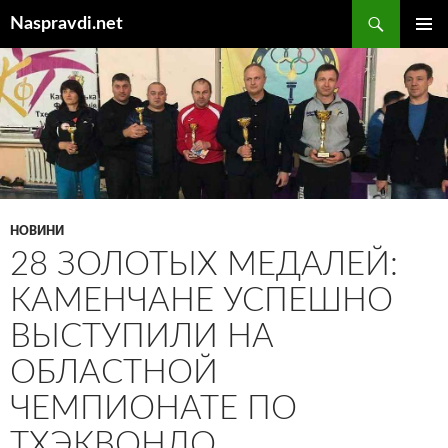
Перейти
Пошук
Naspravdi.net
до
ГОЛОВ
вмісту
МЕНЮ
НОВИНИ
28 ЗОЛОТЫХ МЕДАЛЕЙ:
КАМЕНЧАНЕ УСПЕШНО
ВЫСТУПИЛИ НА
ОБЛАСТНОЙ
ЧЕМПИОНАТЕ ПО
ТХЭКВОНДО