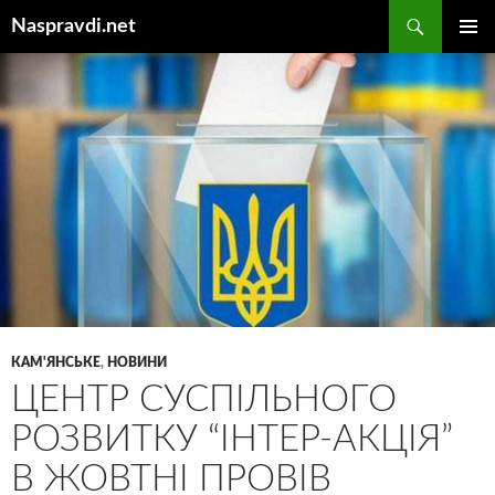
Перейти
Пошук
Naspravdi.net
до
ГОЛОВ
вмісту
МЕНЮ
КАМ'ЯНСЬКЕ
,
НОВИНИ
ЦЕНТР СУСПІЛЬНОГО
РОЗВИТКУ “ІНТЕР-АКЦІЯ”
В ЖОВТНІ ПРОВІВ