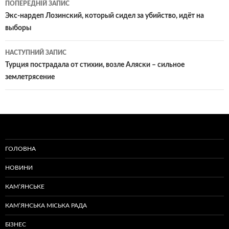
ПОПЕРЕДНІЙ ЗАПИС
по
Экс-нардеп Лозинский, который сидел за убийство, идёт на
выборы
записам
НАСТУПНИЙ ЗАПИС
Турция пострадала от стихии, возле Аляски – сильное
землетрясение
ГОЛОВНА
НОВИНИ
КАМ’ЯНСЬКЕ
КАМ’ЯНСЬКА МІСЬКА РАДА
БІЗНЕС