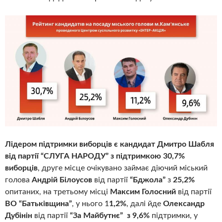
Лідером підтримки виборців є кандидат Дмитро Шабля
від партії “СЛУГА НАРОДУ” з підтримкою 30,7%
виборців
, друге місце очікувано займає діючий міський
голова
Андрій Білоусов
від партії
“Бджола”
з
25,2%
опитаних, на третьому місці
Максим Голосний
від партії
ВО “Батьківщина”
, у нього 1
1,2%
, далі йде
Олександр
Дубінін
від партії
“За Майбутнє”
з 9,6%
підтримки, у