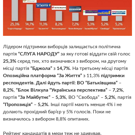
Лідером підтримки виборців залищається політична
партія
“СЛУГА НАРОДУ”
за яку готові віддати свій голос
25,3%
серед тих, хто визначився з вибором, на другому
місці партія
“Бджола”
з
14,7%
. На третьому місці партія
Опозиційна платформа “За Життя”
з 11,3%
підтримки
респондентів. Далі йдуть партії: ВО “Батьківщина”
–
8,2%
,
“Блок Вілкула “Українська перспектива”
–
7,2%
,
партія
“За Майбутнє”
–
5,3%
, ВО “Свобода” –
5,2%
, партія
“Пропозиція”
–
5,2%
. Інші партії мають менше 4% і не
долають прохідний бар’єр у 5% голосів. Поки не
визначилось з вибором 8,8% опитаних.
Рейтинг кандидатів в мери теж не здивував.