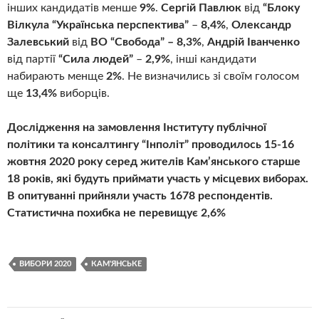
інших кандидатів менше
9%
.
Сергій Павлюк
від
“Блоку
Вілкула “Українська перспектива”
–
8,4%
,
Олександр
Залевський
від
ВО “Свобода” – 8,3%
,
Андрій Іванченко
від партії
“Сила людей”
–
2,9%
, інші кандидати
набирають менще
2%
. Не визначились зі своїм голосом
ще
13,4%
виборців.
Дослідження на замовлення Інституту публічної
політики та консалтингу “Інполіт” проводилось 15-16
жовтня 2020 року серед жителів Кам’янського старше
18 років, які будуть приймати участь у місцевих виборах.
В опитуванні прийняли участь 1678 респондентів.
Статистична похибка не перевищує 2,6%
ВИБОРИ 2020
КАМ'ЯНСЬКЕ
Навігація