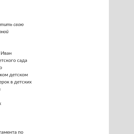
атить свою
рной
 Иван
етского сада
о
ском детском
ерок в детских
я
х
тамента по