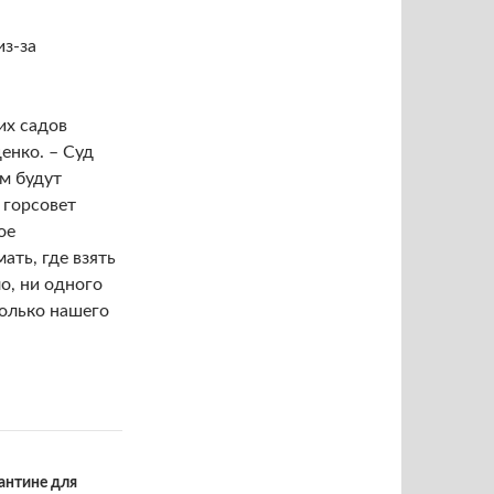
з-за
их садов
енко. – Суд
м будут
 горсовет
ое
ать, где взять
о, ни одного
только нашего
антине для