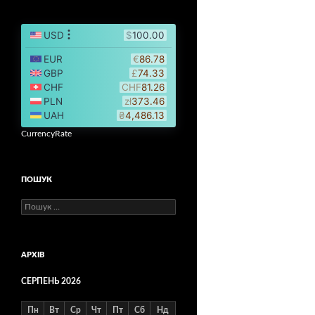
CurrencyRate
ПОШУК
Пошук:
АРХІВ
СЕРПЕНЬ 2026
Пн
Вт
Ср
Чт
Пт
Сб
Нд