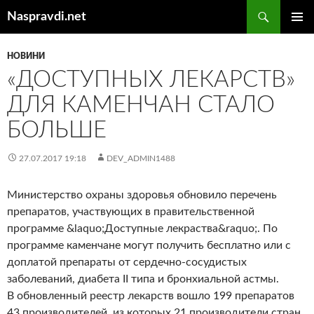
Перейти
Пошук
Naspravdi.net
до
ГОЛОВ
вмісту
МЕНЮ
НОВИНИ
«ДОСТУПНЫХ ЛЕКАРСТВ»
ДЛЯ КАМЕНЧАН СТАЛО
БОЛЬШЕ
27.07.2017 19:18
DEV_ADMIN1488
Министерство охраны здоровья обновило перечень
препаратов, участвующих в правительственной
программе &laquo;Доступные лекраства&raquo;. По
программе каменчане могут получить бесплатно или с
доплатой препараты от сердечно-сосудистых
заболеваний, диабета II типа и бронхиальной астмы.
В обновленный реестр лекарств вошло 199 препаратов
43 производителей, из которых 21 производители стран