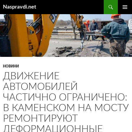
Перейти
Пошук
Naspravdi.net
до
ГОЛОВ
вмісту
МЕНЮ
НОВИНИ
ДВИЖЕНИЕ
АВТОМОБИЛЕЙ
ЧАСТИЧНО ОГРАНИЧЕНО:
В КАМЕНСКОМ НА МОСТУ
РЕМОНТИРУЮТ
ДЕФОРМАЦИОННЫЕ