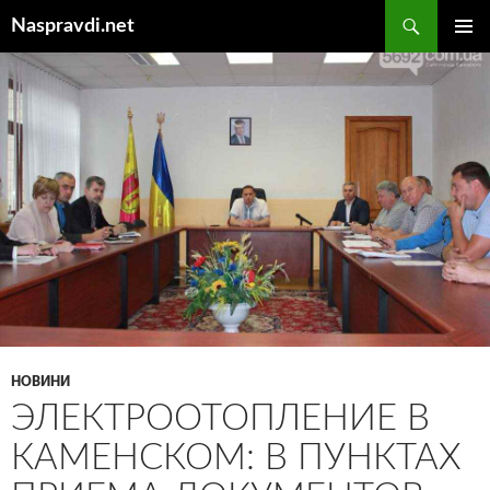
Перейти
Пошук
Naspravdi.net
до
ГОЛОВ
вмісту
МЕНЮ
НОВИНИ
ЭЛЕКТРООТОПЛЕНИЕ В
КАМЕНСКОМ: В ПУНКТАХ