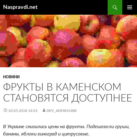
Перейти
Пошук
Naspravdi.net
до
ГОЛОВ
вмісту
МЕНЮ
НОВИНИ
ФРУКТЫ В КАМЕНСКОМ
СТАНОВЯТСЯ ДОСТУПНЕЕ
10.05.2018 14:01
DEV_ADMIN1488
В Украине снизились цены на фрукты. Подешевели груши,
бананы, яблоки виноград и цитрусовые.