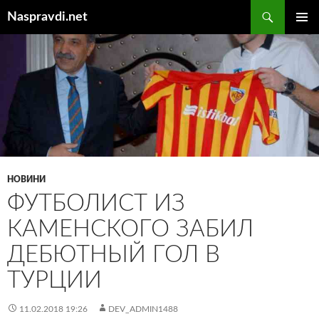
Перейти
Пошук
Naspravdi.net
до
ГОЛОВ
вмісту
МЕНЮ
НОВИНИ
ФУТБОЛИСТ ИЗ
КАМЕНСКОГО ЗАБИЛ
ДЕБЮТНЫЙ ГОЛ В
ТУРЦИИ
11.02.2018 19:26
DEV_ADMIN1488