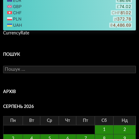
CurrencyRate
ПОШУК
Пошук:
АРХІВ
СЕРПЕНЬ 2026
Пн
Вт
Ср
Чт
Пт
Сб
Нд
1
2
3
4
5
6
7
8
9