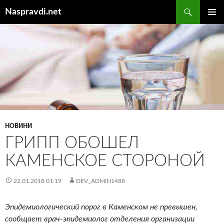
Перейти
Пошук
Naspravdi.net
до
ГОЛОВ
вмісту
МЕНЮ
НОВИНИ
ГРИПП ОБОШЕЛ
КАМЕНСКОЕ СТОРОНОЙ
22.01.2018 01:19
DEV_ADMIN1488
Эпидемиологический порог в Каменском не превышен,
сообщает врач-эпидемиолог отделения организации