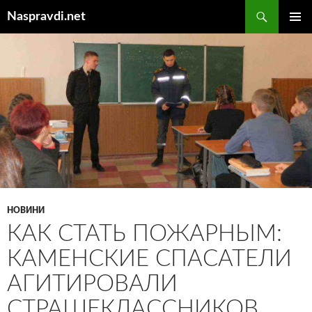
Перейти
Пошук
Naspravdi.net
до
ГОЛОВ
вмісту
МЕНЮ
НОВИНИ
КАК СТАТЬ ПОЖАРНЫМ:
КАМЕНСКИЕ СПАСАТЕЛИ
АГИТИРОВАЛИ
СТРАШЕКЛАССНИКОВ