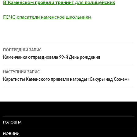
В Каменском провели тренинг для полицейских
ГСЧС
спасатели
каменское
школьники
Навігація
ПОПЕРЕДНІЙ ЗАПИС
по
Каменчанка отпраздновала 99-й День рождения
записам
НАСТУПНИЙ ЗАПИС
Каратисты Каменского привезли награды «Сакуры над Сожем»
ГОЛОВНА
НОВИНИ