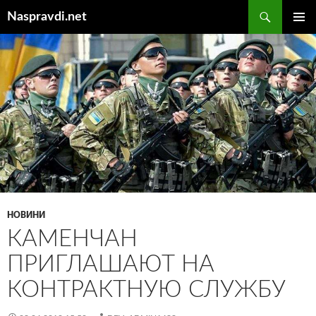
Перейти
Пошук
Naspravdi.net
до
ГОЛОВ
вмісту
МЕНЮ
НОВИНИ
КАМЕНЧАН
ПРИГЛАШАЮТ НА
КОНТРАКТНУЮ СЛУЖБУ