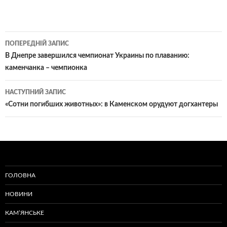
Навігація
ПОПЕРЕДНІЙ ЗАПИС
по
В Днепре завершился чемпионат Украины по плаванию:
каменчанка – чемпионка
записам
НАСТУПНИЙ ЗАПИС
«Сотни погибших животных»: в Каменском орудуют догхантеры
ГОЛОВНА
НОВИНИ
КАМ’ЯНСЬКЕ