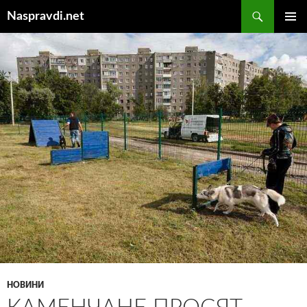
Перейти
Пошук
Naspravdi.net
до
ГОЛОВ
вмісту
МЕНЮ
НОВИНИ