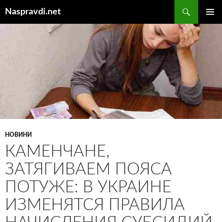
Перейти
Пошук
Naspravdi.net
до
ГОЛОВ
вмісту
МЕНЮ
НОВИНИ
КАМЕНЧАНЕ,
ЗАТЯГИВАЕМ ПОЯСА
ПОТУЖЕ: В УКРАИНЕ
ИЗМЕНЯТСЯ ПРАВИЛА