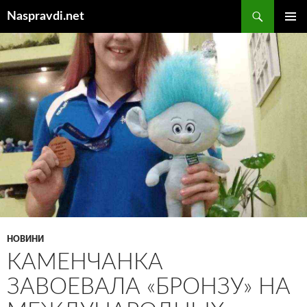
Перейти
Пошук
Naspravdi.net
до
ГОЛОВ
вмісту
МЕНЮ
НОВИНИ
КАМЕНЧАНКА
ЗАВОЕВАЛА «БРОНЗУ» НА