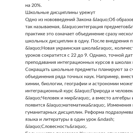
на 20%.
Школьные дисциплины урежут
Одно из нововведений Закона &laquo;Об образо
так называемая, &laquo;интеграция предметов&r
практике это означает объединение сразу неско
школьных дисциплин в одну. После внедрения п
&laquo;Новая украинская школа&raquo;, количе
уроков сократится с 22 до 9. Однако, точной да
преподавания интеграционных курсов в школах п
Сокращать школьные предметы планируют за с
объединения ряда точных наук. Например, вмест
химии, биологии, географии и астрономии може
интеграционный курс &laquo;Природа и человек
&laquo;Человек и мир&raquo;, а вместо алгебры
появится &laquo;математика&raquo;. Изменения 
гуманитарных дисциплин. Реформа подразумева
языка и литературы в один урок &ndash;
&laquo;Словесность&raquo;.