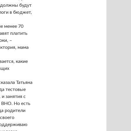
ы должны будут
логи в бюджет,
не менее 70
тавят платить
оки, –
иктория, мама
вается, какие
ющих
сказала Татьяна
гда тестовые
и занятия с
 ВНО. Но есть
гда родители
 своего
 поддерживаю