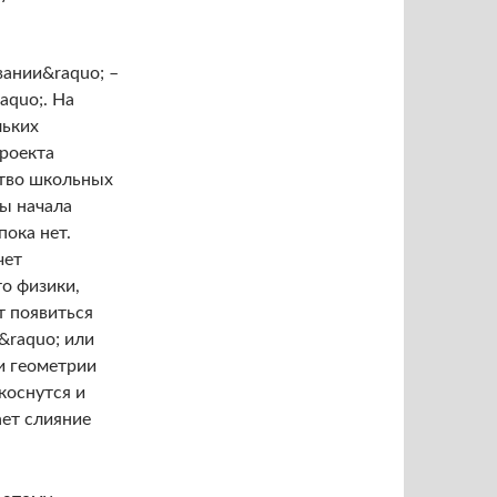
вании&raquo; –
aquo;. На
льких
роекта
ство школьных
ты начала
ока нет.
чет
о физики,
т появиться
&raquo; или
 и геометрии
коснутся и
ет слияние