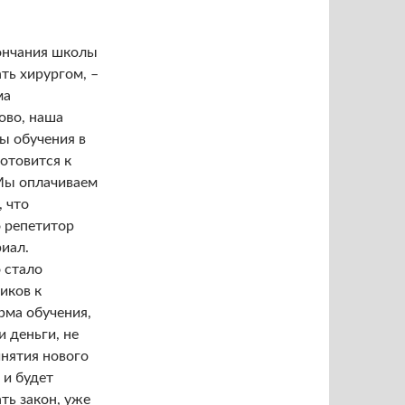
кончания школы
ть хирургом, –
ма
ово, наша
ы обучения в
отовится к
 Мы оплачиваем
, что
 репетитор
риал.
 стало
иков к
рма обучения,
и деньги, не
инятия нового
 и будет
ть закон, уже