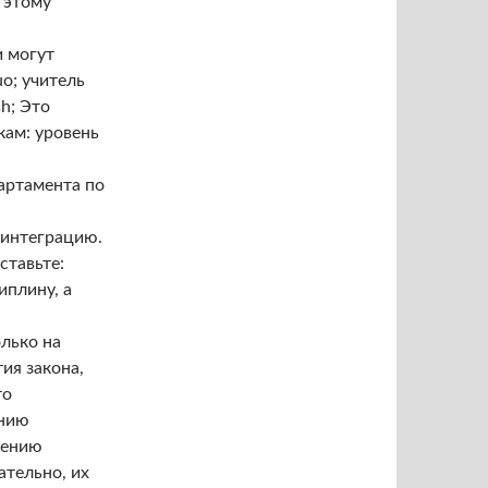
 этому
и могут
uo; учитель
h; Это
кам: уровень
артамента по
 интеграцию.
ставьте:
иплину, а
лько на
ия закона,
то
ению
шению
ательно, их