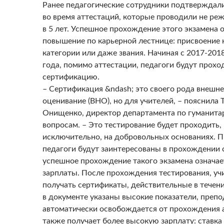
Ранее педагогические сотрудники подтверждали
во время аттестаций, которые проводили не реж
в 5 лет. Успешное прохождение этого экзамена 
повышение по карьерной лестнице: присвоение 
категории или даже звания. Начиная с 2017-201
года, помимо аттестации, педагоги будут прохо
сертификацию.
– Сертификация &ndash; это своего рода внешн
оценивание (ВНО), но для учителей, – пояснила 
Онищенко, директор департамента по гуманит
вопросам. – Это тестирование будет проходить,
исключительно, на добровольных основаниях. П
педагоги будут заинтересованы в прохождении 
успешное прохождение такого экзамена означа
зарплаты. После прохождения тестирования, уч
получать сертификаты, действительные в течение
в документе указаны высокие показатели, препо
автоматически освобождается от прохождения а
также получает более высокую зарплату: ставка