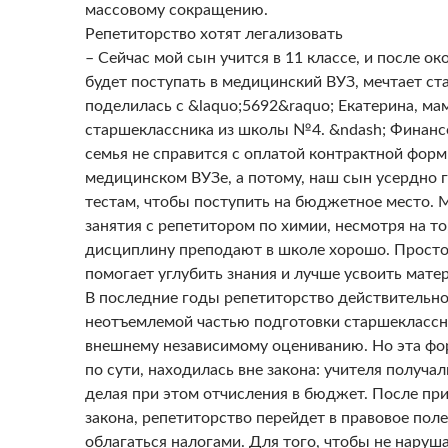
массовому сокращению.
Репетиторство хотят легализовать
– Сейчас мой сын учится в 11 классе, и после о
будет поступать в медицинский ВУЗ, мечтает ста
поделилась с &laquo;5692&raquo; Екатерина, ма
старшеклассника из школы №4. &ndash; Финанс
семья не справится с оплатой контрактной форм
медицинском ВУЗе, а потому, наш сын усердно г
тестам, чтобы поступить на бюджетное место.
занятия с репетитором по химии, несмотря на то
дисциплину преподают в школе хорошо. Просто
помогает углубить знания и лучше усвоить мате
В последние годы репетиторство действительно
неотъемлемой частью подготовки старшеклассн
внешнему независимому оцениванию. Но эта фо
по сути, находилась вне закона: учителя получал
делая при этом отчисления в бюджет. После пр
закона, репетиторство перейдет в правовое поле
облагаться налогами. Для того, чтобы не наруша