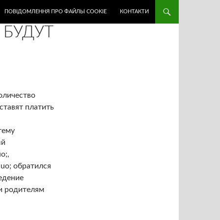
ПОВІДОМЛЕННЯ ПРО ФАЙЛЫ COOKIE
КОНТАКТИ
 БУДУТ
оличество
ставят платить
тему
ый
o;,
quo; обратился
едение
 и родителям