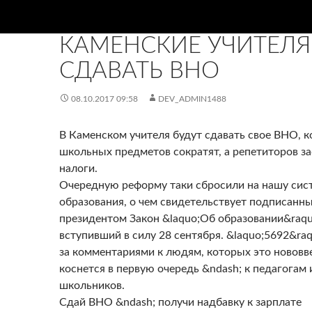
НОВИНИ
КАМЕНСКИЕ УЧИТЕЛЯ
СДАВАТЬ ВНО
08.10.2017 09:58
DEV_ADMIN1488
В Каменском учителя будут сдавать свое ВНО, к
школьных предметов сократят, а репетиторов за
налоги.
Очередную реформу таки сбросили на нашу сис
образования, о чем свидетельствует подписанн
президентом Закон &laquo;Об образовании&raqu
вступивший в силу 28 сентября. &laquo;5692&ra
за комментариями к людям, которых это нововв
коснется в первую очередь &ndash; к педагогам
школьников.
Сдай ВНО &ndash; получи надбавку к зарплате