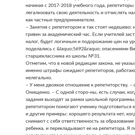
начиная с 2017-2018 учебного года, репетитор
легализовать свою деятельность и отчислять на
как частные предприниматели.
– Занятия с репетитором и так стоят недешево: 
гривен за академический час. Если учителей зас
налог, будет логичным и подорожание цен на ур
поделались с &laquo;5692&raquo; опасениями В
старшеклассника из школы №31.
Отметим, что в новой редакции закона, не указы
именно штрафы ожидают репетиторов, работа
нелегально.
– У меня двоякое отношение к репетиторству, – 
Онищенко. – С одной сторо-ны, есть случаи, ко
задания выходят за рамки школьной программы, 
репетитором помогают ученику подготовиться к
и другие примеры: хорошего результата нет, ко
снимают с себя ответственность за образование
ребенка, и перекладывают ее на репетитора. Я