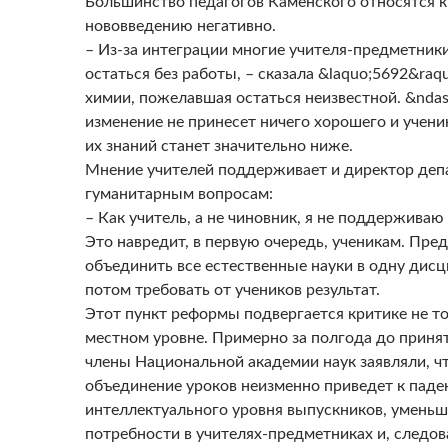
Большинство педагогов Каменского относятся к
нововведению негативно.
– Из-за интеграции многие учителя-предметник
остаться без работы, – сказала &laquo;5692&raq
химии, пожелавшая остаться неизвестной. &ndas
изменение не принесет ничего хорошего и учени
их знаний станет значительно ниже.
Мнение учителей поддерживает и директор деп
гуманитарным вопросам:
– Как учитель, а не чиновник, я не поддерживаю
Это навредит, в первую очередь, ученикам. Пред
объединить все естественные науки в одну дисц
потом требовать от учеников результат.
Этот пункт реформы подвергается критике не то
местном уровне. Примерно за полгода до принят
члены Национальной академии наук заявляли, ч
объединение уроков неизменно приведет к пад
интеллектуального уровня выпускников, умень
потребности в учителях-предметниках и, следов