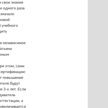
 свои знания
е одного раза
означало
новой
8 учебного
дить
ее независимое
Татьяна
арным
ри этом, сами
сертификации:
ет повышение
ителя будут
 3-х лет. Если
даватель
ттестации, а
 увеличивается