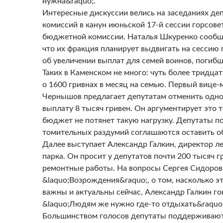
нужна&raquo;.
Интересные дискуссии велись на заседаниях де
комиссий в канун июньской 17-й сессии горсове
бюджетной комиссии. Наталья Шкуренко сообщ
что их фракция планирует выдвигать на сессию
об увеличении выплат для семей воинов, погибш
Таких в Каменском не много: чуть более тридцат
о 1600 гривнах в месяц на семью. Первый вице
Чернышов предлагает депутатам отменить одн
выплату 8 тысяч гривен. Он аргументирует это т
бюджет не потянет такую нагрузку. Депутаты п
томительных раздумий соглашаются оставить о
Далее выступает Александр Галкин, директор л
парка. Он просит у депутатов почти 200 тысяч г
ремонтные работы. На вопросы Сергея Сидорова
&laquo;Возрождения&raquo;, о том, насколько э
важны и актуальны сейчас, Александр Галкин го
&laquo;Людям же нужно где-то отдыхать&raquo;
Большинством голосов депутаты поддерживаю