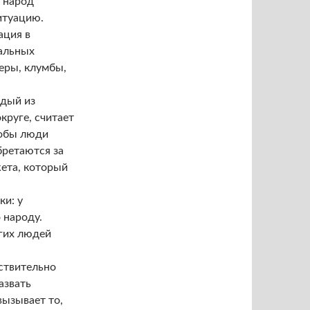
 народ
итуацию.
ация в
бальных
веры, клумбы,
ждый из
круге, считает
тобы люди
бретаются за
жета, который
ки: у
 народу.
огих людей
йствительно
азвать
ызывает то,