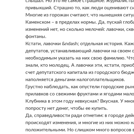
слышал. Но это не самое страшное: журналисты
привыкший. Страшно то, как люди оценивают с
Многие из горожан считают, что нынешняя ситу
Каменском – в пределах нормы. Да, пускай гло
изменений нет, но сколько мелочей: лавочки, ск
фонтаны.
Кстати, лавочки &ndash; отдельная история. Ка
депутатов, устанавливающий лавочки на своем о
необходимым указать на них свою фамилию. Ч
знали, кто молодец. А лавочки эти, кстати, прио
счет депутатского капитала из городского бюд
наполняется деньгами налогоплательщиков.
Грустно наблюдать, как опустели городские рын
прилавков со свежими фруктами и ягодами мало
Клубника в этом году невкусная? Вкусная. У мн
попросту нет денег, чтобы ее купить.
Да, справедливости ради отметим: в городе де
происходят изменения, и многие из них можно н
положительными. Но слишком много вопросов в