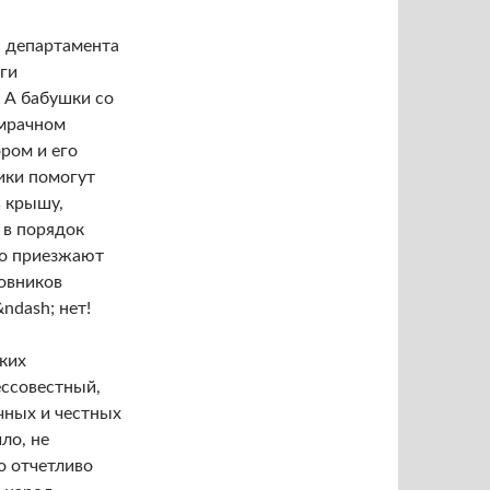
 департамента
ги
 А бабушки со
 мрачном
ром и его
ики помогут
 крышу,
 в порядок
но приезжают
овников
ndash; нет!
ких
ессовестный,
чных и честных
ло, не
о отчетливо