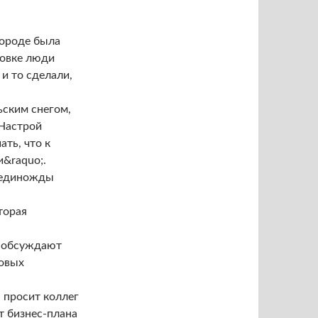
городе была
новке люди
и то сделали,
ьским снегом,
 Настрой
ть, что к
и&raquo;.
ы единожды
торая
х обсуждают
новых
 просит коллег
т бизнес-плана