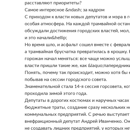
расставляют приоритеты?
Самое интересное &ndash; за кадром
С приходом к власти новых депутатов и мэра в 
особая атмосфера. На каждой трамвайной оста
обсуждали достижения городских властей, мол, 
и это начали&hellip;
Но время шло, и асфальт сошел вместе с феврал
а трамвайная брусчатка превратилась в крошку.
горожан начал меняться: все чаще можно услыша
власти пришли такие же, как &laquo;папередник
Понять, почему так происходит, можно хотя б
побывав на сессии городского совета.
Знаменательной стала 14-я сессия горсовета, ко
проходила зимой этого года.
Депутаты в дорогих костюмах и наручных часа
бюджетные траты, создание сразу нескольких 
коммунальных предприятий. С речью выступает
внефракционный депутат Андрей Иванченко. Он
не создавать лишних предприятий, у которых не