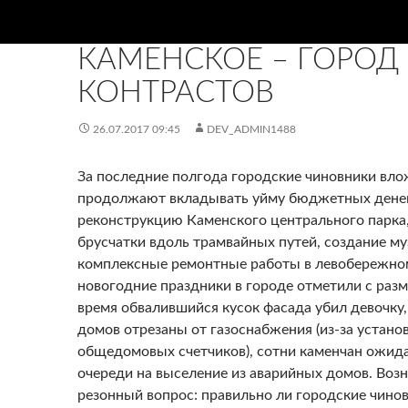
НОВИНИ
КАМЕНСКОЕ – ГОРОД
КОНТРАСТОВ
26.07.2017 09:45
DEV_ADMIN1488
За последние полгода городские чиновники вло
продолжают вкладывать уйму бюджетных дене
реконструкцию Каменского центрального парка,
брусчатки вдоль трамвайных путей, создание м
комплексные ремонтные работы в левобережном
новогодние праздники в городе отметили с разм
время обвалившийся кусок фасада убил девочку,
домов отрезаны от газоснабжения (из-за устано
общедомовых счетчиков), сотни каменчан ожид
очереди на выселение из аварийных домов. Воз
резонный вопрос: правильно ли городские чино