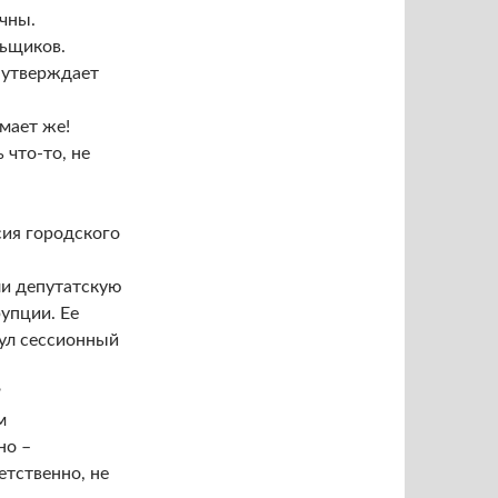
очны.
льщиков.
– утверждает
умает же!
 что-то, не
сия городского
ли депутатскую
упции. Ее
нул сессионный
?
м
но –
етственно, не