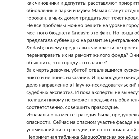
как чиновники и депутаты расставляют приорит
обновленные парки и музей Мамая станут отду
горожан, в чьих домах тридцать лет течет кровл
Не все проблемы можно решить на уровне города
местного бюджета &ndash; это факт. Но когда о
предлагала субвенцию на развитие центральног
&ndash; почему представители власти не просил
перенаправить их на ремонт жилого фонда? Они
объяснить, что городу это важнее?
За смерть девочки, убитой отвалившимся куском
никто и не понес наказание. И правосудие ожида
дело направленно в Научно-исследовательский 
судебных экспертиз. И пока эксперты не вынесут
полиция никому не сможет предъявить обвинени
соответственно, совершить правосудие.
Изначально на месте трагедия была, предупре
опасности. Сейчас на опасном участке фасада не
упоминаний ни о трагедии, ни о потенциальной 
Неприметная табличка &laquo;Опасная зона&raq