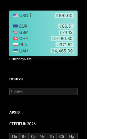
CurrencyRate
ПОШУК
Пошук:
АРХІВ
СЕРПЕНЬ 2026
Пн
Вт
Ср
Чт
Пт
Сб
Нд