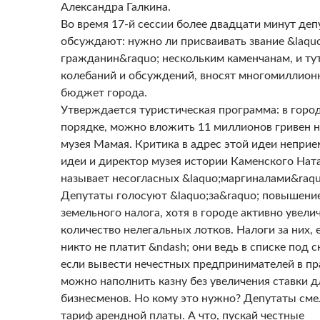
Александра Галкина.
Во время 17-й сессии более двадцати минут деп
обсуждают: нужно ли присваивать звание &laqu
гражданин&raquo; нескольким каменчанам, и тут
колебаний и обсуждений, вносят многомиллион
бюджет города.
Утверждается туристическая программа: в город
порядке, можно вложить 11 миллионов гривен н
музея Мамая. Критика в адрес этой идеи неприе
идеи и директор музея истории Каменского Нат
называет несогласных &laquo;маргиналами&raqu
Депутаты голосуют &laquo;за&raquo; повышение
земельного налога, хотя в городе активно увели
количество нелегальных лотков. Налоги за них, 
никто не платит &ndash; они ведь в списке под с
если вывести нечестных предпринимателей в пр
можно наполнить казну без увеличения ставки 
бизнесменов. Но кому это нужно? Депутаты см
тариф арендной платы. А что, пускай честные