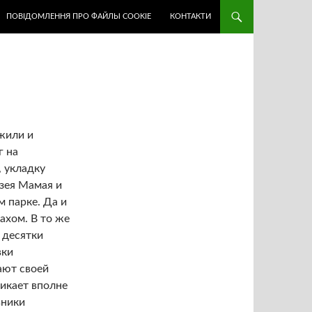
ПОВІДОМЛЕННЯ ПРО ФАЙЛЫ COOKIE
КОНТАКТИ
жили и
г на
 укладку
узея Мамая и
 парке. Да и
ахом. В то же
 десятки
вки
ают своей
никает вполне
вники