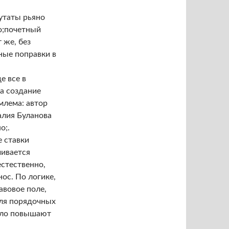
утаты рьяно
o;почетный
 же, без
ные поправки в
е все в
а создание
млема: автор
алия Буланова
o;.
 ставки
чивается
естественно,
нос. По логике,
авовое поле,
для порядочных
ело повышают