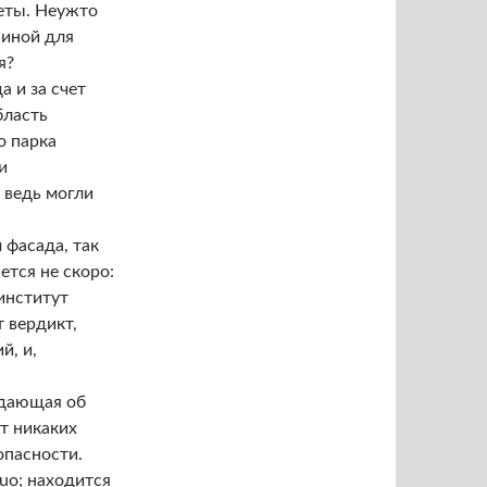
еты. Неужто
шиной для
я?
 и за счет
бласть
о парка
и
 ведь могли
 фасада, так
ется не скоро:
институт
 вердикт,
й, и,
ждающая об
т никаких
опасности.
uo; находится