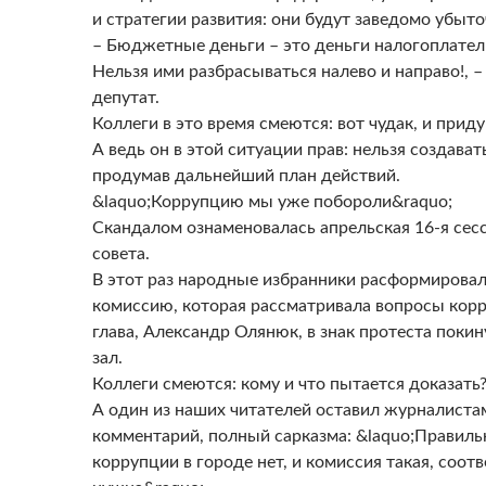
и стратегии развития: они будут заведомо убыт
– Бюджетные деньги – это деньги налогоплате
Нельзя ими разбрасываться налево и направо!, 
депутат.
Коллеги в это время смеются: вот чудак, и прид
А ведь он в этой ситуации прав: нельзя создавать
продумав дальнейший план действий.
&laquo;Коррупцию мы уже побороли&raquo;
Скандалом ознаменовалась апрельская 16-я сес
совета.
В этот раз народные избранники расформирова
комиссию, которая рассматривала вопросы корр
глава, Александр Олянюк, в знак протеста поки
зал.
Коллеги смеются: кому и что пытается доказать
А один из наших читателей оставил журналиста
комментарий, полный сарказма: &laquo;Правиль
коррупции в городе нет, и комиссия такая, соотв