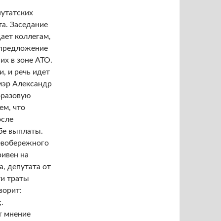
путатских
та. Заседание
ает коллегам,
 предложение
их в зоне АТО.
и, и речь идет
-мэр Александр
оразовую
ем, что
осле
бе выплаты.
евобережного
ривен на
, депутата от
ти траты
ворит:
.
т мнение