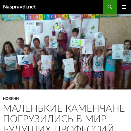
Перейти
Пошук
Naspravdi.net
до
ГОЛОВ
вмісту
МЕНЮ
НОВИНИ
МАЛЕНЬКИЕ КАМЕНЧАНЕ
ПОГРУЗИЛИСЬ В МИР
БУДУЩИХ ПРОФЕССИЙ