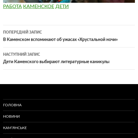
РАБОТА
КАМЕНСКОЕ
ДЕТИ
Навігація
ПОПЕРЕДНІЙ ЗАПИС
по
В Каменском вспоминают об ужасах «Хрустальной ночи»
записам
НАСТУПНИЙ ЗАПИС
Дети Каменского выбирают литературные каникулы
ГОЛОВНА
НОВИНИ
КАМ’ЯНСЬКЕ