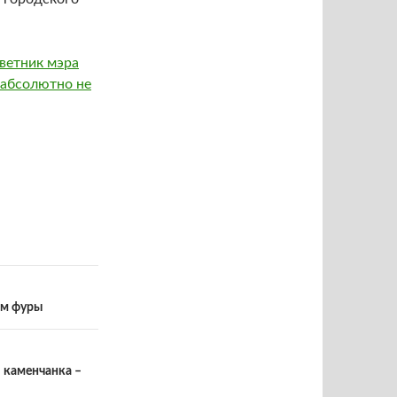
ветник мэра
 абсолютно не
ем фуры
 каменчанка –