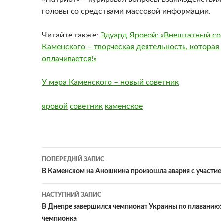
головы со средствами массовой информации.
Читайте также:
Эдуард Яровой: «Внештатный со
Каменского – творческая деятельность, которая
оплачивается!»
У мэра Каменского – новый советник
яровой
советник
каменское
Навігація
ПОПЕРЕДНІЙ ЗАПИС
по
В Каменском на Аношкина произошла авария с участи
записам
НАСТУПНИЙ ЗАПИС
В Днепре завершился чемпионат Украины по плаванию:
чемпионка