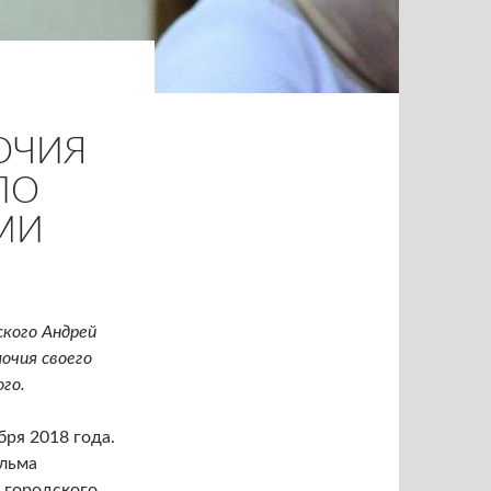
ОЧИЯ
ПО
МИ
ского Андрей
очия своего
го.
бря 2018 года.
ильма
 городского