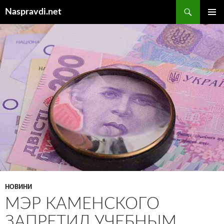
Перейти
Пошук
Naspravdi.net
до
ГОЛОВ
вмісту
МЕНЮ
НОВИНИ
МЭР КАМЕНСКОГО
ЗАПРЕТИЛ УЧЕБНЫМ