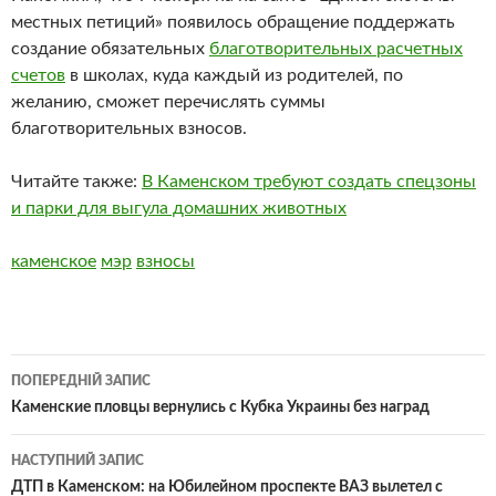
местных петиций» появилось обращение поддержать
создание обязательных
благотворительных расчетных
счетов
в школах, куда каждый из родителей, по
желанию, сможет перечислять суммы
благотворительных взносов.
Читайте также:
В Каменском требуют создать спецзоны
и парки для выгула домашних животных
каменское
мэр
взносы
Навігація
ПОПЕРЕДНІЙ ЗАПИС
по
Каменские пловцы вернулись с Кубка Украины без наград
записам
НАСТУПНИЙ ЗАПИС
ДТП в Каменском: на Юбилейном проспекте ВАЗ вылетел с