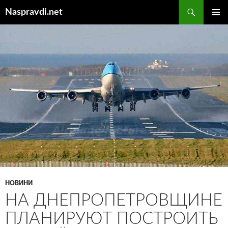
Перейти
Пошук
Naspravdi.net
до
ГОЛОВ
вмісту
МЕНЮ
НОВИНИ
НА ДНЕПРОПЕТРОВЩИНЕ
ПЛАНИРУЮТ ПОСТРОИТЬ