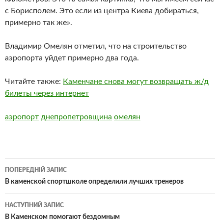
с Борисполем. Это если из центра Киева добираться,
примерно так же».
Владимир Омелян отметил, что на строительство
аэропорта уйдет примерно два года.
Читайте также:
Каменчане снова могут возвращать ж/д
билеты через интернет
аэропорт
днепропетровщина
омелян
Навігація
ПОПЕРЕДНІЙ ЗАПИС
по
В каменской спортшколе определили лучших тренеров
записам
НАСТУПНИЙ ЗАПИС
В Каменском помогают бездомным