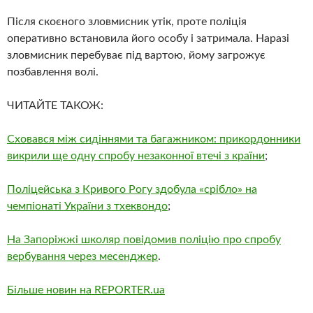
Після скоєного зловмисник утік, проте поліція
оперативно встановила його особу і затримала. Наразі
зловмисник перебуває під вартою, йому загрожує
позбавлення волі.
ЧИТАЙТЕ ТАКОЖ:
Сховався між сидіннями та багажником: прикордонники
викрили ще одну спробу незаконної втечі з країни
;
Поліцейська з Кривого Рогу здобула «срібло» на
чемпіонаті України з тхеквондо
;
На Запоріжжі школяр повідомив поліцію про спробу
вербування через месенджер
.
Більше новин на REPORTER.ua