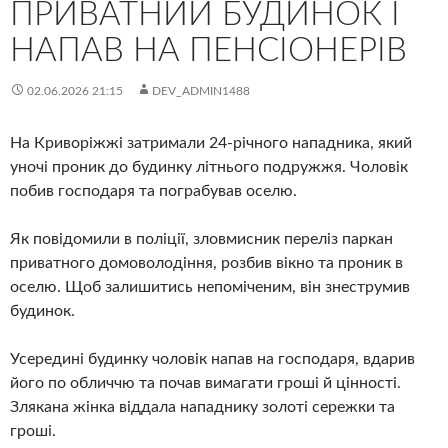
ПРИВАТНИЙ БУДИНОК І
НАПАВ НА ПЕНСІОНЕРІВ
02.06.2026 21:15
DEV_ADMIN1488
На Криворіжжі затримали 24-річного нападника, який
уночі проник до будинку літнього подружжя. Чоловік
побив господаря та пограбував оселю.
Як повідомили в поліції, зловмисник переліз паркан
приватного домоволодіння, розбив вікно та проник в
оселю. Щоб залишитись непоміченим, він знеструмив
будинок.
Усередині будинку чоловік напав на господаря, вдарив
його по обличчю та почав вимагати гроші й цінності.
Злякана жінка віддала нападнику золоті сережки та
гроші.