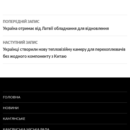
Навігація
ПОПЕРЕДНІЙ ЗАПИС
по
Україна отримає від Латвії обладнання для відновлення
записам
НАСТУПНИЙ ЗАПИС
Українці створили нову тепловізійну камеру для перехоплювачів
без жодного компоненту з Китаю
ГОЛОВНА
НОВИНИ
КАМ’ЯНСЬКЕ
КАМ’ЯНСЬКА МІСЬКА РАДА