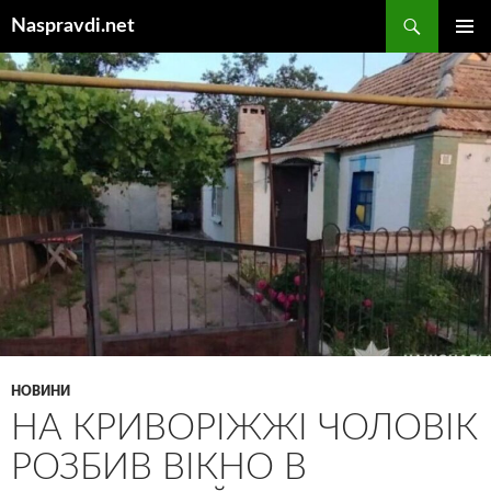
Перейти
Пошук
Naspravdi.net
до
ГОЛОВ
вмісту
МЕНЮ
НОВИНИ
НА КРИВОРІЖЖІ ЧОЛОВІК
РОЗБИВ ВІКНО В