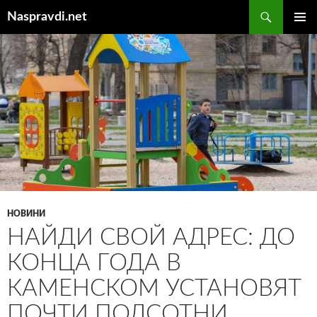
Перейти
Пошук
Naspravdi.net
до
ГОЛОВ
вмісту
МЕНЮ
НОВИНИ
НАЙДИ СВОЙ АДРЕС: ДО
КОНЦА ГОДА В
КАМЕНСКОМ УСТАНОВЯТ
ПОЧТИ ПОЛСОТНИ