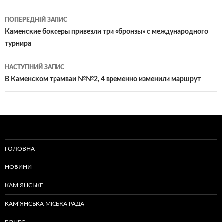
Навігація
ПОПЕРЕДНІЙ ЗАПИС
по
Каменские боксеры привезли три «бронзы» с международного
турнира
записам
НАСТУПНИЙ ЗАПИС
В Каменском трамваи №№2, 4 временно изменили маршрут
ГОЛОВНА
НОВИНИ
КАМ’ЯНСЬКЕ
КАМ’ЯНСЬКА МІСЬКА РАДА
БІЗНЕС