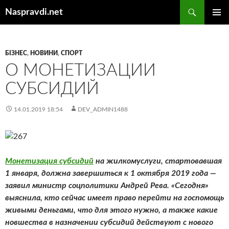
Перейти
Пошук
Naspravdi.net
до
ГОЛОВ
вмісту
МЕНЮ
БІЗНЕС
,
НОВИНИ
,
СПОРТ
О МОНЕТИЗАЦИИ
СУБСИДИЙ
14.01.2019 18:54
DEV_ADMIN1488
Монетизация субсидий
на жилкомуслуги, стартовавшая
1 января, должна завершиться к 1 октября 2019 года —
заявил министр соцполитики Андрей Рева. «Сегодня»
выяснила, кто сейчас имеет право перейти на госпомощь
живыми деньгами, что для этого нужно, а также какие
новшества в назначении субсидий действуют с нового