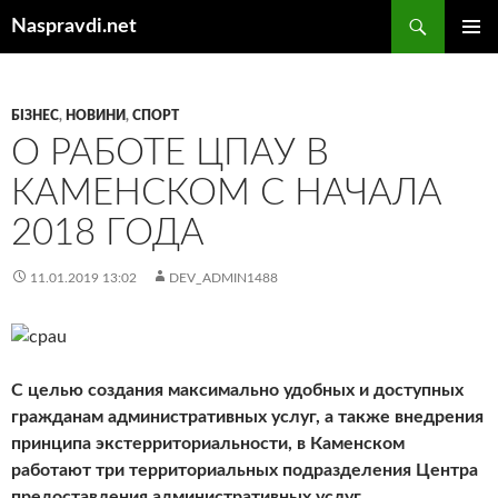
Перейти
Пошук
Naspravdi.net
до
ГОЛОВ
вмісту
МЕНЮ
БІЗНЕС
,
НОВИНИ
,
СПОРТ
О РАБОТЕ ЦПАУ В
КАМЕНСКОМ С НАЧАЛА
2018 ГОДА
11.01.2019 13:02
DEV_ADMIN1488
С целью создания максимально удобных и доступных
гражданам административных услуг, а также внедрения
принципа экстерриториальности, в Каменском
работают три территориальных подразделения Центра
предоставления административных услуг.