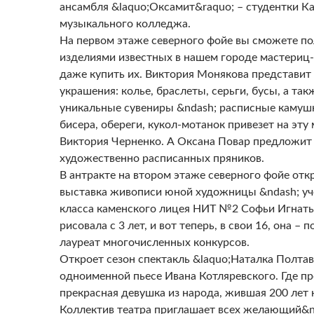
ансамбля &laquo;Оксамит&raquo; – студентки К
музыкального колледжа.
На первом этаже северного фойе вы сможете п
изделиями известных в нашем городе мастериц
даже купить их. Виктория Монякова представит
украшения: колье, браслеты, серьги, бусы, а так
уникальные сувениры &ndash; расписные камушк
бисера, обереги, кукол-мотанок привезет на эту
Виктория Черненко. А Оксана Повар предложит
художественно расписанных пряников.
В антракте на втором этаже северного фойе отк
выставка живописи юной художницы &ndash; уч
класса каменского лицея НИТ №2 Софьи Игнать
рисовала с 3 лет, и вот теперь, в свои 16, она – 
лауреат многочисленных конкурсов.
Откроет сезон спектакль &laquo;Наталка Полтав
одноименной пьесе Ивана Котляревского. Где п
прекрасная девушка из народа, жившая 200 лет 
Коллектив театра приглашает всех желающий&n