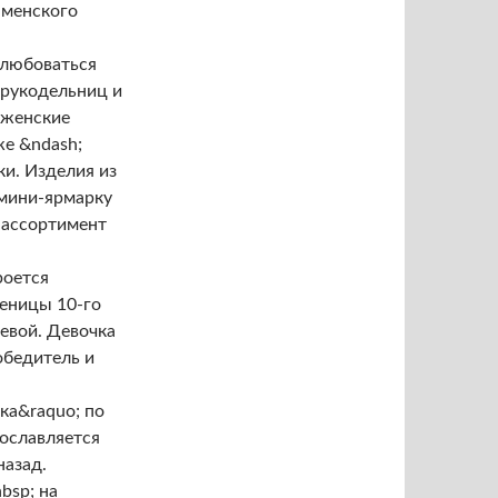
аменского
олюбоваться
-рукодельниц и
 женские
же &ndash;
и. Изделия из
 мини-ярмарку
 ассортимент
роется
еницы 10-го
евой. Девочка
победитель и
ка&raquo; по
рославляется
назад.
bsp; на