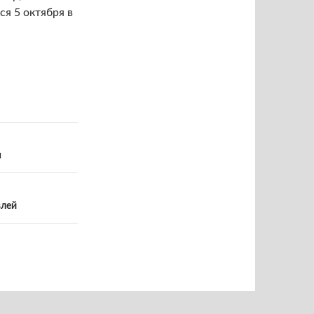
ся 5 октября в
н
влей