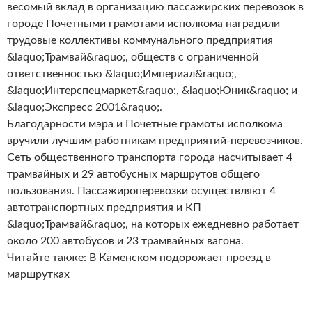
весомый вклад в организацию пассажирских перевозок в
городе Почетными грамотами исполкома наградили
трудовые коллективы коммунального предприятия
&laquo;Трамвай&raquo;, обществ с ограниченной
ответственностью &laquo;Империал&raquo;,
&laquo;Интерспецмаркет&raquo;, &laquo;Юник&raquo; и
&laquo;Экспресс 2001&raquo;.
Благодарности мэра и Почетные грамоты исполкома
вручили лучшим работникам предприятий-перевозчиков.
Сеть общественного транспорта города насчитывает 4
трамвайных и 29 автобусных маршрутов общего
пользования. Пассажироперевозки осуществляют 4
автотранспортных предприятия и КП
&laquo;Трамвай&raquo;, на которых ежедневно работает
около 200 автобусов и 23 трамвайных вагона.
Читайте также: В Каменском подорожает проезд в
маршрутках