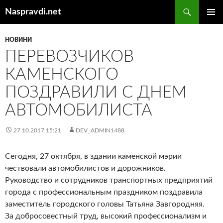
Перейти
Пошук
Naspravdi.net
до
ГОЛОВ
вмісту
МЕНЮ
НОВИНИ
ПЕРЕВОЗЧИКОВ
КАМЕНСКОГО
ПОЗДРАВИЛИ С ДНЕМ
АВТОМОБИЛИСТА
27.10.2017 15:21
DEV_ADMIN1488
Сегодня, 27 октября, в здании каменской мэрии
чествовали автомобилистов и дорожников.
Руководство и сотрудников транспортных предприятий
города с профессиональным праздником поздравила
заместитель городского головы Татьяна Завгородняя.
За добросовестный труд, высокий профессионализм и