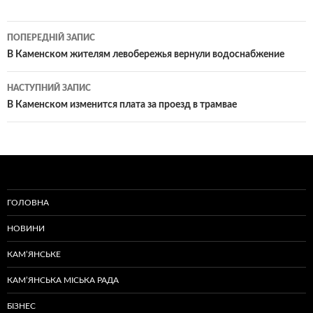
Навігація
ПОПЕРЕДНІЙ ЗАПИС
по
В Каменском жителям левобережья вернули водоснабжение
записам
НАСТУПНИЙ ЗАПИС
В Каменском изменится плата за проезд в трамвае
ГОЛОВНА
НОВИНИ
КАМ’ЯНСЬКЕ
КАМ’ЯНСЬКА МІСЬКА РАДА
БІЗНЕС