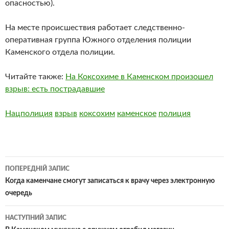
опасностью).
На месте происшествия работает следственно-
оперативная группа Южного отделения полиции
Каменского отдела полиции.
Читайте также:
На Коксохиме в Каменском произошел
взрыв: есть пострадавшие
Нацполиция
взрыв
коксохим
каменское
полиция
Навігація
ПОПЕРЕДНІЙ ЗАПИС
по
Когда каменчане смогут записаться к врачу через электронную
очередь
записам
НАСТУПНИЙ ЗАПИС