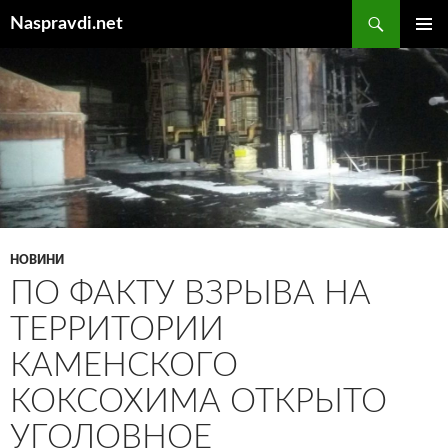
Перейти
Пошук
Naspravdi.net
до
ГОЛОВ
вмісту
МЕНЮ
НОВИНИ
ПО ФАКТУ ВЗРЫВА НА
ТЕРРИТОРИИ
КАМЕНСКОГО
КОКСОХИМА ОТКРЫТО
УГОЛОВНОЕ