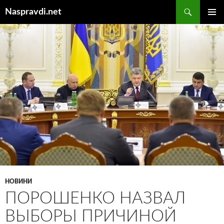
Перейти
Пошук
Naspravdi.net
до
ГОЛОВ
вмісту
МЕНЮ
НОВИНИ
ПОРОШЕНКО НАЗВАЛ
ВЫБОРЫ ПРИЧИНОЙ