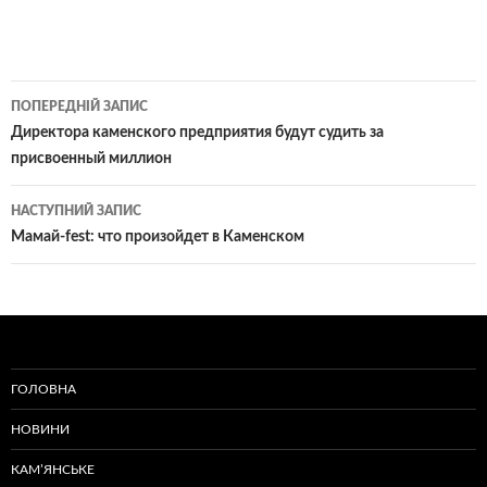
Навігація
ПОПЕРЕДНІЙ ЗАПИС
по
Директора каменского предприятия будут судить за
присвоенный миллион
записам
НАСТУПНИЙ ЗАПИС
Мамай-fest: что произойдет в Каменском
ГОЛОВНА
НОВИНИ
КАМ’ЯНСЬКЕ