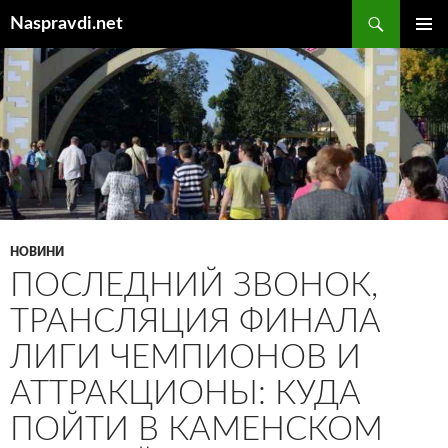
Перейти
Пошук
Naspravdi.net
до
ГОЛОВ
вмісту
МЕНЮ
НОВИНИ
ПОСЛЕДНИЙ ЗВОНОК,
ТРАНСЛЯЦИЯ ФИНАЛА
ЛИГИ ЧЕМПИОНОВ И
АТТРАКЦИОНЫ: КУДА
ПОЙТИ В КАМЕНСКОМ