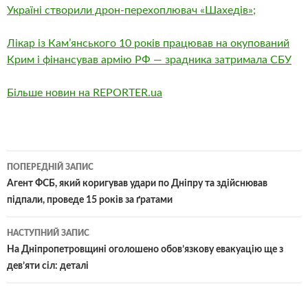
Україні створили дрон-перехоплювач «Шахедів»;
Лікар із Кам’янського 10 років працював на окупований
Крим і фінансував армію РФ — зрадника затримала СБУ
Більше новин на REPORTER.ua
Навігація
ПОПЕРЕДНІЙ ЗАПИС
по
Агент ФСБ, який коригував удари по Дніпру та здійснював
підпали, проведе 15 років за ґратами
записам
НАСТУПНИЙ ЗАПИС
На Дніпропетровщині оголошено обов’язкову евакуацію ще з
дев’яти сіл: деталі