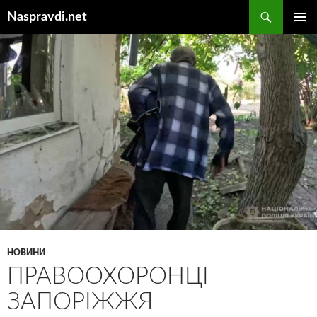
Перейти
Пошук
Naspravdi.net
до
ГОЛОВ
вмісту
МЕНЮ
НОВИНИ
ПРАВООХОРОНЦІ
ЗАПОРІЖЖЯ