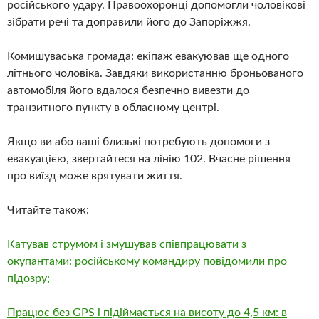
російського удару. Правоохоронці допомогли чоловікові
зібрати речі та доправили його до Запоріжжя.
Комишуваська громада: екіпаж евакуював ще одного
літнього чоловіка. Завдяки використанню броньованого
автомобіля його вдалося безпечно вивезти до
транзитного пункту в обласному центрі.
Якщо ви або ваші близькі потребують допомоги з
евакуацією, звертайтеся на лінію 102. Вчасне рішення
про виїзд може врятувати життя.
Читайте також:
Катував струмом і змушував співпрацювати з
окупантами: російському командиру повідомили про
підозру;
Працює без GPS і підіймається на висоту до 4,5 км: в