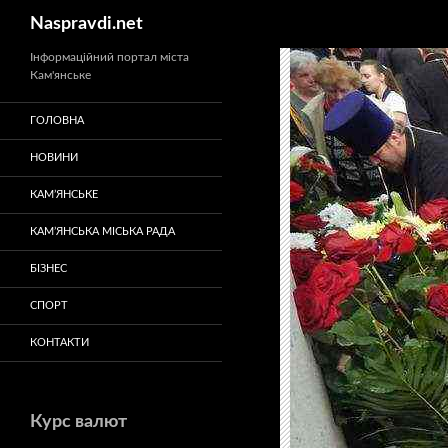
Пошук
Naspravdi.net
Перейти
Інформаційний портал міста
Кам'янське
до
вмісту
ГОЛОВНА
НОВИНИ
КАМ’ЯНСЬКЕ
КАМ’ЯНСЬКА МІСЬКА РАДА
БІЗНЕС
СПОРТ
КОНТАКТИ
Курс валют