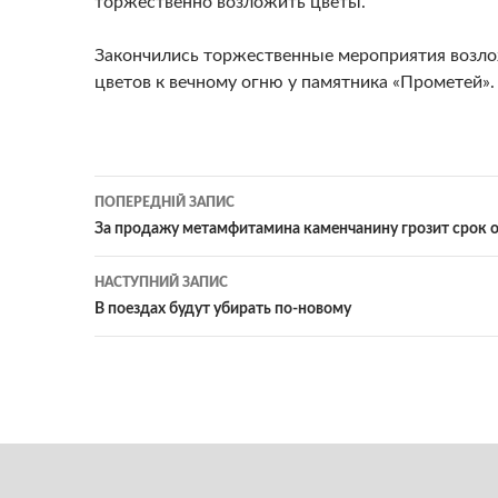
торжественно возложить цветы.
Закончились торжественные мероприятия возл
цветов к вечному огню у памятника «Прометей».
Навігація
ПОПЕРЕДНІЙ ЗАПИС
по
За продажу метамфитамина каменчанину грозит срок от
записам
НАСТУПНИЙ ЗАПИС
В поездах будут убирать по-новому