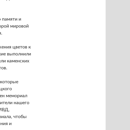
 памяти и
орой мировой
я.
ения цветов к
кие выполнили
ели каменских
тов.
 которые
цкого
ден мемориал
ители нашего
МВД,
иала, чтобы
ния и