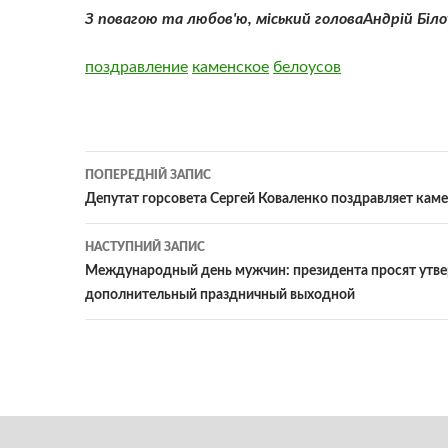
З повагою та любов'ю
,
міський голова
Андрій Біло
поздравление
каменское
белоусов
Навігація
ПОПЕРЕДНІЙ ЗАПИС
по
Депутат горсовета Сергей Коваленко поздравляет каме
записам
НАСТУПНИЙ ЗАПИС
Международный день мужчин: президента просят утв
дополнительный праздничный выходной