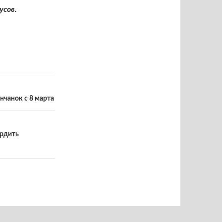
усов
.
нчанок с 8 марта
ердить