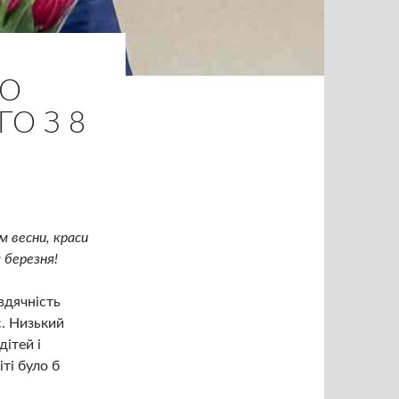
ГО
О З 8
м весни, краси
 березня!
вдячність
є. Низький
дітей і
іті було б