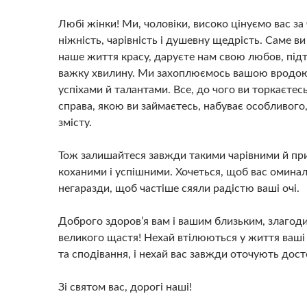
Любі жінки! Ми, чоловіки, високо цінуємо вас за 
ніжність, чарівність і душевну щедрість. Саме ви
наше життя красу, даруєте нам свою любов, під
важку хвилину. Ми захоплюємось вашою вродою
успіхами й талантами. Все, до чого ви торкаєтесь
справа, якою ви займаєтесь, набуває особливого
змісту.
Тож залишайтеся завжди такими чарівними й пр
коханими і успішними. Хочеться, щоб вас омина
негаразди, щоб частіше сяяли радістю ваші очі.
Доброго здоров’я вам і вашим близьким, злагоди
великого щастя! Нехай втілюються у життя ваші 
та сподівання, і нехай вас завжди оточують дост
Зі святом вас, дорогі наші!