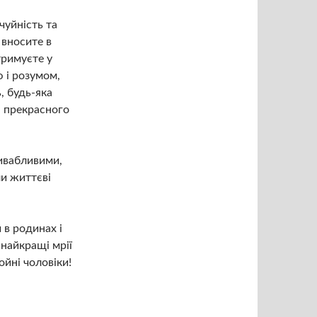
чуйність та
 вносите в
тримуєте у
 і розумом,
, будь-яка
, прекрасного
ивабливими,
ли життєві
 в родинах і
найкращі мрії
ойні чоловіки!