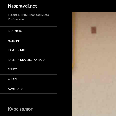
Пошук
Naspravdi.net
Перейти
Інформаційний портал міста
Кам'янське
до
вмісту
ГОЛОВНА
НОВИНИ
КАМ’ЯНСЬКЕ
КАМ’ЯНСЬКА МІСЬКА РАДА
БІЗНЕС
СПОРТ
КОНТАКТИ
Курс валют