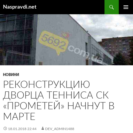
Перейти
Пошук
Naspravdi.net
до
ГОЛОВ
вмісту
МЕНЮ
НОВИНИ
РЕКОНСТРУКЦИЮ
ДВОРЦА ТЕННИСА СК
«ПРОМЕТЕЙ» НАЧНУТ В
МАРТЕ
18.01.2018 22:44
DEV_ADMIN1488