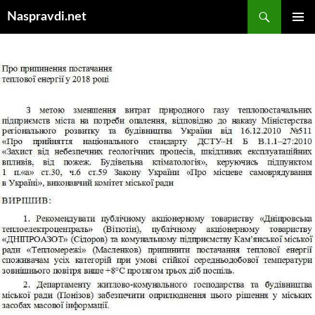
Перейти
Пошук
Naspravdi.net
до
ГОЛОВ
вмісту
МЕНЮ