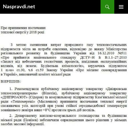
Перейти
Пошук
Naspravdi.net
до
ГОЛОВ
вмісту
МЕНЮ