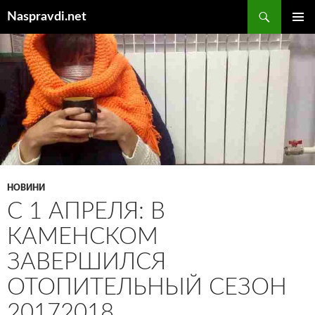
Перейти
Пошук
Naspravdi.net
до
ГОЛОВ
вмісту
МЕНЮ
НОВИНИ
С 1 АПРЕЛЯ: В
КАМЕНСКОМ
ЗАВЕРШИЛСЯ
ОТОПИТЕЛЬНЫЙ СЕЗОН
20172018