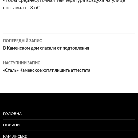
чтобы среднесуточная температура воздуха на улице
составила +8 оС.
Навігація
ПОПЕРЕДНІЙ ЗАПИС
по
В Каменском дом спасали от подтопления
записам
НАСТУПНИЙ ЗАПИС
«Сталь» Каменское хотят лишить аттестата
ГОЛОВНА
НОВИНИ
КАМ’ЯНСЬКЕ