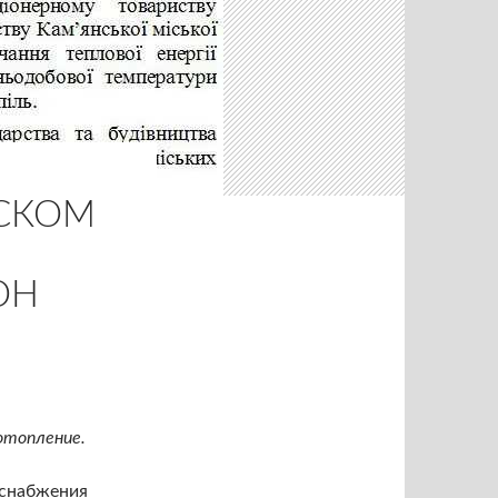
НСКОМ
ОН
отопление.
оснабжения