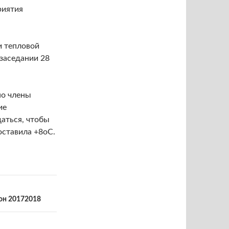
риятия
и тепловой
 заседании 28
но члены
ие
даться, чтобы
оставила +8оС.
зон 20172018