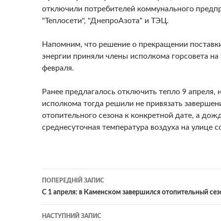
отключили потребителей коммунального предп
"Теплосети", "ДнепроАзота" и ТЭЦ.
Напомним, что решение о прекращении поставк
энергии приняли члены исполкома горсовета на
февраля.
Ранее предлагалось отключить тепло 9 апреля, 
исполкома тогда решили не привязать завершен
отопительного сезона к конкретной дате, а дож
среднесуточная температура воздуха на улице с
Навігація
ПОПЕРЕДНІЙ ЗАПИС
по
С 1 апреля: в Каменском завершился отопительный се
записам
НАСТУПНИЙ ЗАПИС