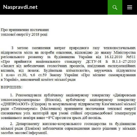
Перейти
Пошук
Naspravdi.net
до
ГОЛОВ
вмісту
МЕНЮ