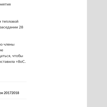
риятия
и тепловой
 заседании 28
но члены
ие
даться, чтобы
оставила +8оС.
зон 20172018