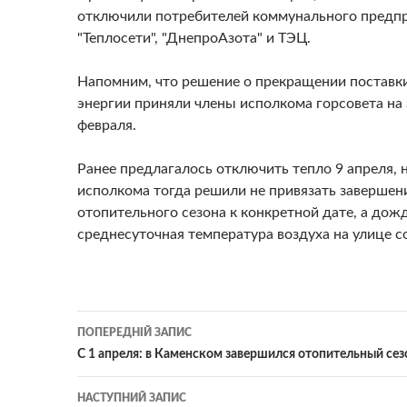
отключили потребителей коммунального предп
"Теплосети", "ДнепроАзота" и ТЭЦ.
Напомним, что решение о прекращении поставк
энергии приняли члены исполкома горсовета на
февраля.
Ранее предлагалось отключить тепло 9 апреля, 
исполкома тогда решили не привязать завершен
отопительного сезона к конкретной дате, а дож
среднесуточная температура воздуха на улице с
Навігація
ПОПЕРЕДНІЙ ЗАПИС
по
С 1 апреля: в Каменском завершился отопительный се
записам
НАСТУПНИЙ ЗАПИС