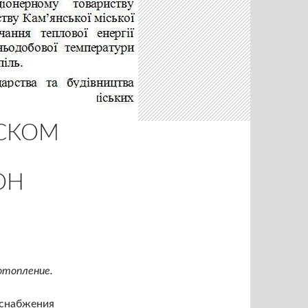
НСКОМ
ОН
отопление.
оснабжения