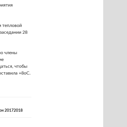
риятия
и тепловой
 заседании 28
но члены
ие
даться, чтобы
оставила +8оС.
зон 20172018