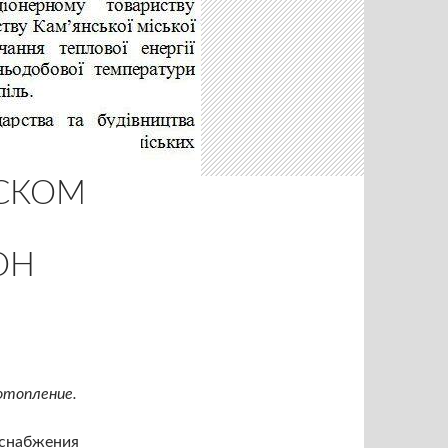
НСКОМ
ОН
отопление.
оснабжения