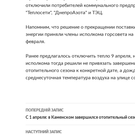
отключили потребителей коммунального предп
"Теплосети", "ДнепроАзота" и ТЭЦ.
Напомним, что решение о прекращении поставк
энергии приняли члены исполкома горсовета на
февраля.
Ранее предлагалось отключить тепло 9 апреля, 
исполкома тогда решили не привязать завершен
отопительного сезона к конкретной дате, а дож
среднесуточная температура воздуха на улице с
Навігація
ПОПЕРЕДНІЙ ЗАПИС
по
С 1 апреля: в Каменском завершился отопительный се
записам
НАСТУПНИЙ ЗАПИС