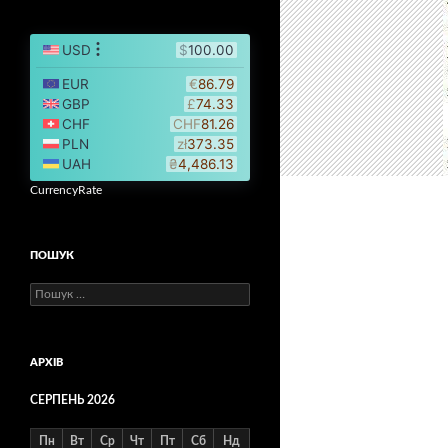
CurrencyRate
ПОШУК
Пошук:
АРХІВ
СЕРПЕНЬ 2026
Пн
Вт
Ср
Чт
Пт
Сб
Нд