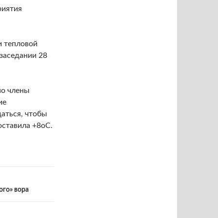
риятия
и тепловой
 заседании 28
но члены
ие
даться, чтобы
оставила +8оС.
ого» вора