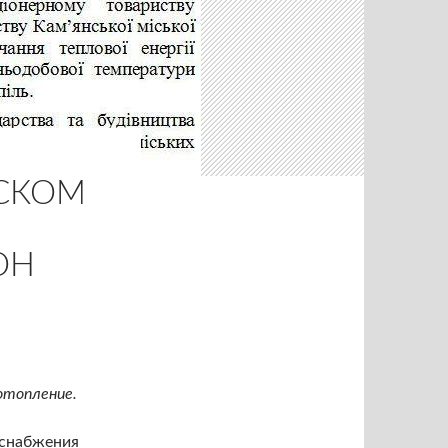
НСКОМ
ОН
отопление.
оснабжения