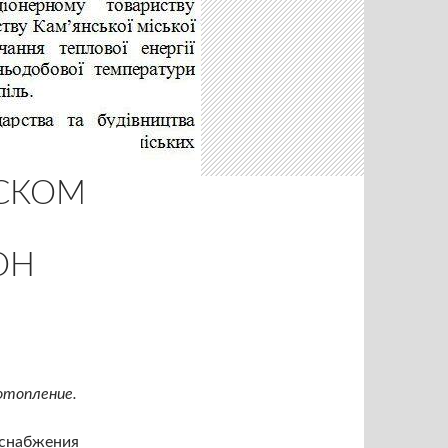
НСКОМ
ОН
отопление.
оснабжения