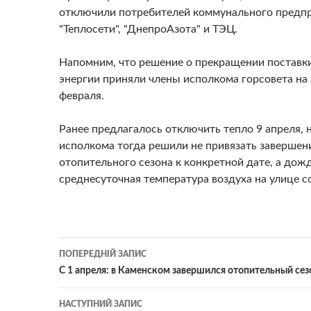
отключили потребителей коммунального предп
"Теплосети", "ДнепроАзота" и ТЭЦ.
Напомним, что решение о прекращении поставк
энергии приняли члены исполкома горсовета на
февраля.
Ранее предлагалось отключить тепло 9 апреля, 
исполкома тогда решили не привязать завершен
отопительного сезона к конкретной дате, а дож
среднесуточная температура воздуха на улице с
Навігація
ПОПЕРЕДНІЙ ЗАПИС
по
С 1 апреля: в Каменском завершился отопительный се
записам
НАСТУПНИЙ ЗАПИС