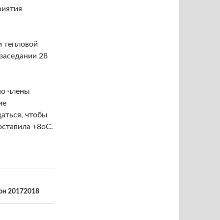
риятия
и тепловой
 заседании 28
но члены
ие
даться, чтобы
оставила +8оС.
зон 20172018