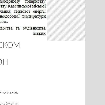
НСКОМ
ОН
отопление.
оснабжения