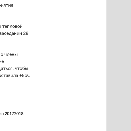
риятия
и тепловой
 заседании 28
но члены
ие
даться, чтобы
оставила +8оС.
зон 20172018