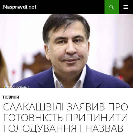
Перейти
Пошук
Naspravdi.net
до
ГОЛОВ
вмісту
МЕНЮ
НОВИНИ
СААКАШВІЛІ ЗАЯВИВ ПРО
ГОТОВНІСТЬ ПРИПИНИТИ
ГОЛОДУВАННЯ І НАЗВАВ