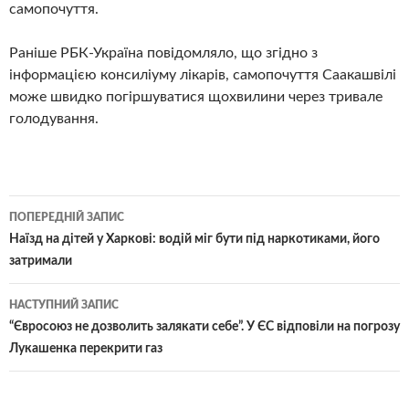
самопочуття.
Раніше РБК-Україна повідомляло, що згідно з
інформацією консиліуму лікарів, самопочуття Саакашвілі
може швидко погіршуватися щохвилини через тривале
голодування.
Навігація
ПОПЕРЕДНІЙ ЗАПИС
по
Наїзд на дітей у Харкові: водій міг бути під наркотиками, його
затримали
записам
НАСТУПНИЙ ЗАПИС
“Євросоюз не дозволить залякати себе”. У ЄС відповіли на погрозу
Лукашенка перекрити газ