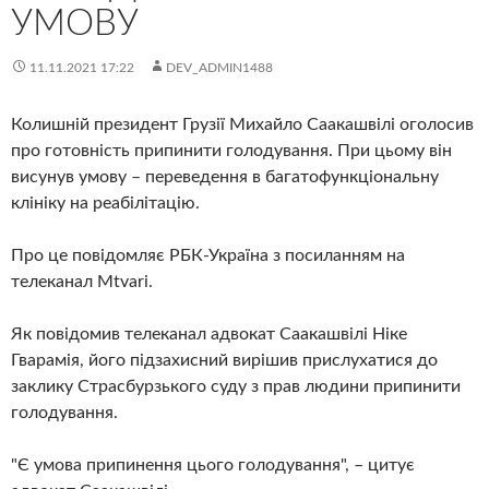
УМОВУ
11.11.2021 17:22
DEV_ADMIN1488
Колишній президент Грузії Михайло Саакашвілі оголосив
про готовність припинити голодування. При цьому він
висунув умову – переведення в багатофункціональну
клініку на реабілітацію.
Про це повідомляє РБК-Україна з посиланням на
телеканал Mtvari.
Як повідомив телеканал адвокат Саакашвілі Ніке
Гварамія, його підзахисний вирішив прислухатися до
заклику Страсбурзького суду з прав людини припинити
голодування.
"Є умова припинення цього голодування", – цитує