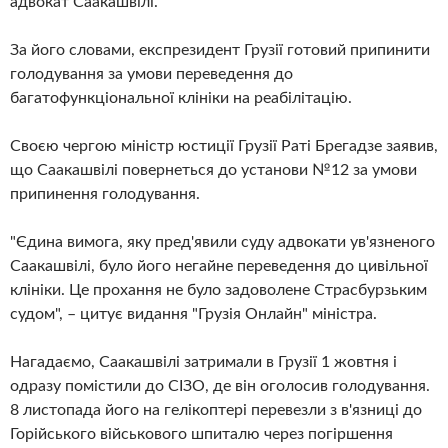
адвокат Саакашвілі.
За його словами, експрезидент Грузії готовий припинити
голодування за умови переведення до
багатофункціональної клініки на реабілітацію.
Своєю чергою міністр юстиції Грузії Раті Брегадзе заявив,
що Саакашвілі повернеться до установи №12 за умови
припинення голодування.
"Єдина вимога, яку пред'явили суду адвокати ув'язненого
Саакашвілі, було його негайне переведення до цивільної
клініки. Це прохання не було задоволене Страсбурзьким
судом", – цитує видання "Грузія Онлайн" міністра.
Нагадаємо, Саакашвілі затримали в Грузії 1 жовтня і
одразу помістили до СІЗО, де він оголосив голодування.
8 листопада його на гелікоптері перевезли з в'язниці до
Горійського військового шпиталю через погіршення