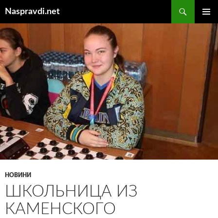
Перейти
Пошук
Naspravdi.net
до
ГОЛОВ
вмісту
МЕНЮ
НОВИНИ
ШКОЛЬНИЦА ИЗ
КАМЕНСКОГО