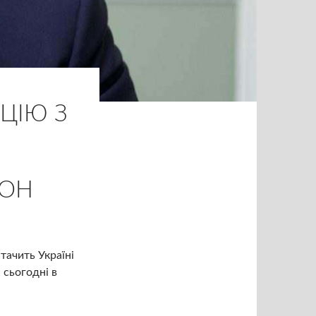
ЦІЮ З
ЗОН
тачить Україні
 сьогодні в