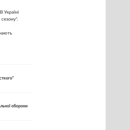
В Україні
 сезону".
ючають
рсткого”
альної оборони