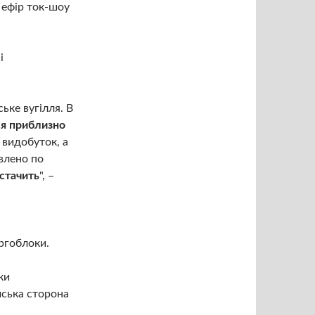
 ефір ток-шоу
і
ське вугілля. В
я приблизно
ш видобуток, а
влено по
стачить
", –
ргоблоки.
ки
йська сторона