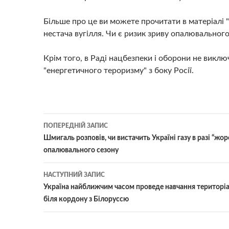
Більше про це ви можете прочитати в матеріалі "
нестача вугілля. Чи є ризик зриву опалювального
Крім того, в Раді нацбезпеки і оборони не викл
"енергетичного тероризму" з боку Росії.
Навігація
ПОПЕРЕДНІЙ ЗАПИС
по
Шмигаль розповів, чи вистачить Україні газу в разі “жо
опалювального сезону
записам
НАСТУПНИЙ ЗАПИС
Україна найближчим часом проведе навчання територі
біля кордону з Білоруссю