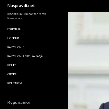
Пошук
Naspravdi.net
Перейти
Інформаційний портал міста
Кам'янське
до
вмісту
ГОЛОВНА
НОВИНИ
КАМ’ЯНСЬКЕ
КАМ’ЯНСЬКА МІСЬКА РАДА
БІЗНЕС
СПОРТ
КОНТАКТИ
Курс валют